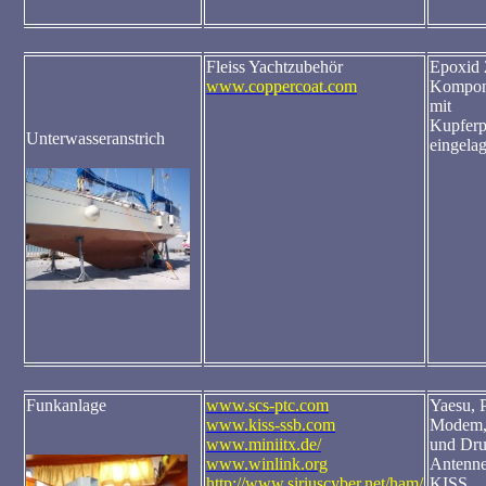
Fleiss Yachtzubehör
Epoxid 
www.coppercoat.com
Kompon
mit
Kupferp
Unterwasseranstrich
eingelag
Funkanlage
www.scs-ptc.com
Yaesu,
www.kiss-ssb.com
Modem,
www.miniitx.de/
und Dru
www.winlink.org
Antenne
http://www.siriuscyber.net/ham/
KISS