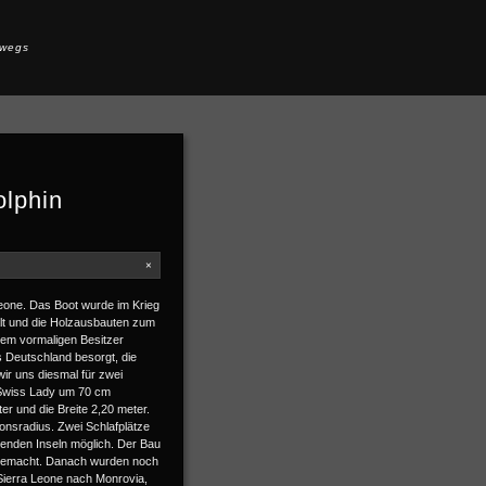
rwegs
olphin
×
 Leone. Das Boot wurde im Krieg
lt und die Holzausbauten zum
dem vormaligen Besitzer
s Deutschland besorgt, die
r uns diesmal für zwei
 Swiss Lady um 70 cm
er und die Breite 2,20 meter.
ionsradius. Zwei Schlafplätze
genden Inseln möglich. Der Bau
 gemacht. Danach wurden noch
 Sierra Leone nach Monrovia,