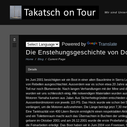
Wir sind Unte
Powered by
Translate
Die Enstehungsgeschichte von D
Home
/
Blog
/
Current Page
Details
Im Juni 2001 besichtigten wir ein Boot in einer alten Bauxitmine in Sierra
von Rebellen ausgeschlachtet. Ausserdem war es schon etwa 20 Jahre a
Teil nur noch Blumenerde. Nach langen Verhandlungen mit der Mine und 
wurden wir uns schliesslich einig. Alle notwendigen Materialien wurden au
Motoren Yamaha kamen aus Jalan. Aus Sicherheitsgründen entschieden wi
Aussenbordmotoren von jeweils 115 PS. Das Heck wurde wie schon bei
verlängert, um die Motoren aufzunehmen. Die Länge beträgt jetzt 7,30 met
Eine Tankkazität von 400 Litern Benzin ermöglicht einen respektablen Akt
und ein Toilettenraum macht auch das Übernachten in Buchten der umlie
gebann im Oktober 2001 und am 26.12.2001 wurde die erste Probefahrt
die Feinarbeiten erledigt. Das Boot haben wir in Juni 2004 von Freetown,