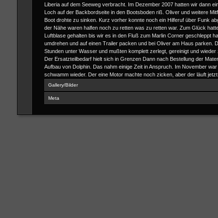
Liberia auf dem Seeweg verbracht. Im Dezember 2007 hatten wir dann ei
Loch auf der Backbordseite in den Bootsboden riß. Oliver und weitere Mitf
Boot drohte zu sinken. Kurz vorher konnte noch ein Hilferuf über Funk ab
der Nähe waren halfen noch zu retten was zu retten war. Zum Glück hatte
Luftblase gehalten bis wir es in den Fluß zum Marlin Corner geschleppt h
umdrehen und auf einen Trailer packen und bei Oliver am Haus parken. D
Stunden unter Wasser und mußten komplett zerlegt, gereinigt und wied
Der Ersatzteilbedarf hielt sich in Grenzen Dann nach Bestellung der Mater
Aufbau von Dolphin. Das nahm einige Zeit in Anspruch. Im November war 
schwamm wieder. Der eine Motor machte noch zicken, aber der läuft jetzt
Gallery/Bilder
Meta