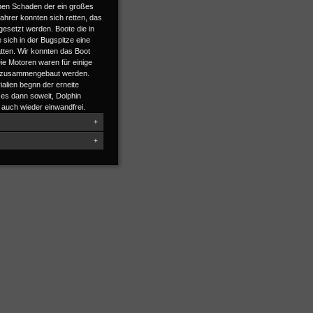
nen Schaden der ein großes
ahrer konnten sich retten, das
gesetzt werden. Boote die in
 sich in der Bugspitze eine
atten. Wir konnten das Boot
ie Motoren waren für einige
er zusammengebaut werden.
ialien begnn der erneite
es dann soweit, Dolphin
 auch wieder einwandfrei.
+
+